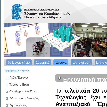
Το Εργαστήριο
Δυναμικό
Έρευνα
Εκπαίδευση
Εκπαιδ
Αρχική σελίδα
» Έρευνα
Πεδία Έρευνας
Ερευνητική πα
Τρέχοντα Έργα
Τα
τελευταία 20 π
Ολοκληρωμένα Έργα
Τεχνολογίας έχει
Διδακτορικές Διατριβές
Αναπτυξιακά Έρ
Δημοσιεύσεις