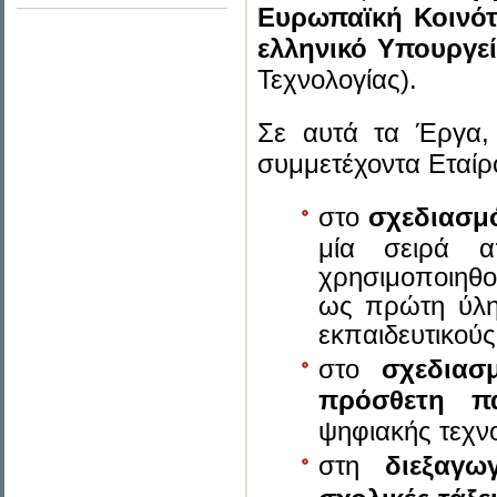
Ευρωπαϊκή Κοινό
ελληνικό Υπουργε
Τεχνολογίας).
Σε αυτά τα Έργα, 
συμμετέχοντα Εταίρο
στο
σχεδιασμ
μία σειρά α
χρησιμοποιηθού
ως πρώτη ύλη
εκπαιδευτικούς
στο
σχεδιασ
πρόσθετη πα
ψηφιακής τεχνο
στη
διεξαγω